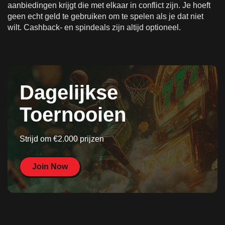
aanbiedingen krijgt die met elkaar in conflict zijn. Je hoeft
geen echt geld te gebruiken om te spelen als je dat niet
wilt. Cashback- en spindeals zijn altijd optioneel.
Dagelijkse
Toernooien
Strijd om €2.000 prijzen
Join Now