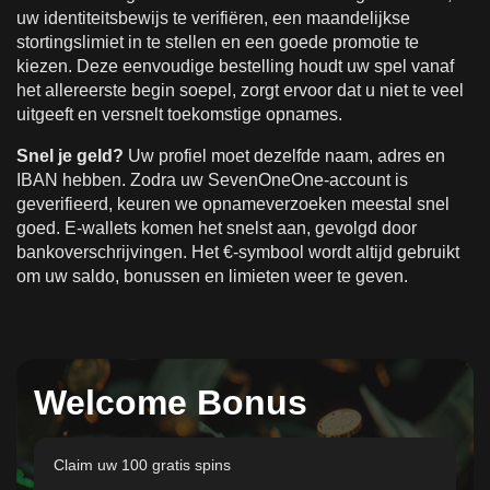
uw identiteitsbewijs te verifiëren, een maandelijkse
stortingslimiet in te stellen en een goede promotie te
kiezen. Deze eenvoudige bestelling houdt uw spel vanaf
het allereerste begin soepel, zorgt ervoor dat u niet te veel
uitgeeft en versnelt toekomstige opnames.
Snel je geld?
Uw profiel moet dezelfde naam, adres en
IBAN hebben. Zodra uw SevenOneOne-account is
geverifieerd, keuren we opnameverzoeken meestal snel
goed. E-wallets komen het snelst aan, gevolgd door
bankoverschrijvingen. Het €-symbool wordt altijd gebruikt
om uw saldo, bonussen en limieten weer te geven.
Welcome Bonus
Claim uw 100 gratis spins