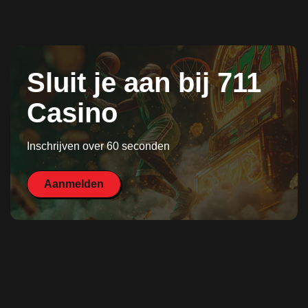
Sluit je aan bij 711
Casino
Inschrijven over 60 seconden
Aanmelden