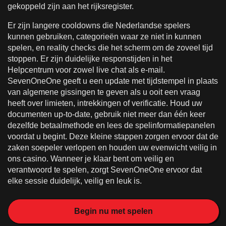
gekoppeld zijn aan het rijksregister.
Er zijn langere cooldowns die Nederlandse spelers
kunnen gebruiken, categorieën waar ze niet in kunnen
spelen, en reality checks die het scherm om de zoveel tijd
stoppen. Er zijn duidelijke responstijden in het
Helpcentrum voor zowel live chat als e-mail.
SevenOneOne geeft u een update met tijdstempel in plaats
van algemene gissingen te geven als u ooit een vraag
heeft over limieten, intrekkingen of verificatie. Houd uw
documenten up-to-date, gebruik niet meer dan één keer
dezelfde betaalmethode en lees de spelinformatiepanelen
voordat u begint. Deze kleine stappen zorgen ervoor dat de
zaken soepeler verlopen en houden uw evenwicht veilig in
ons casino. Wanneer je klaar bent om veilig en
verantwoord te spelen, zorgt SevenOneOne ervoor dat
elke sessie duidelijk, veilig en leuk is.
Begin nu met spelen