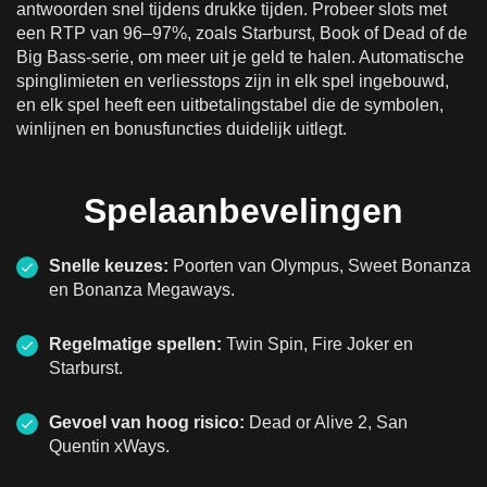
antwoorden snel tijdens drukke tijden. Probeer slots met
een RTP van 96–97%, zoals Starburst, Book of Dead of de
Big Bass-serie, om meer uit je geld te halen. Automatische
spinglimieten en verliesstops zijn in elk spel ingebouwd,
en elk spel heeft een uitbetalingstabel die de symbolen,
winlijnen en bonusfuncties duidelijk uitlegt.
Spelaanbevelingen
Snelle keuzes:
Poorten van Olympus, Sweet Bonanza
en Bonanza Megaways.
Regelmatige spellen:
Twin Spin, Fire Joker en
Starburst.
Gevoel van hoog risico:
Dead or Alive 2, San
Quentin xWays.