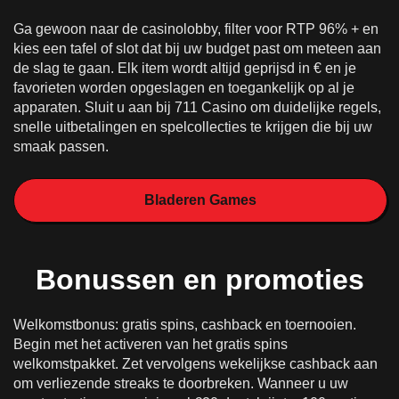
Ga gewoon naar de casinolobby, filter voor RTP 96% + en
kies een tafel of slot dat bij uw budget past om meteen aan
de slag te gaan. Elk item wordt altijd geprijsd in € en je
favorieten worden opgeslagen en toegankelijk op al je
apparaten. Sluit u aan bij 711 Casino om duidelijke regels,
snelle uitbetalingen en spelcollecties te krijgen die bij uw
smaak passen.
Bladeren Games
Bonussen en promoties
Welkomstbonus: gratis spins, cashback en toernooien.
Begin met het activeren van het gratis spins
welkomstpakket. Zet vervolgens wekelijkse cashback aan
om verliezende streaks te doorbreken. Wanneer u uw