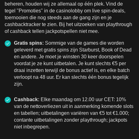
beheren, houden wij ze allemaal op één plek. Vind de
tegel "Promoties" in de casinolobby om live spin-deals,
toernooien die nog steeds aan de gang zijn en je
cashbacktracker te zien. Bij het uitzoeken van playthrough
of cashback tellen jackpotspellen niet mee.
Gratis spins:
Sommige van de games die worden
geleverd met gratis spins zijn Starburst, Book of Dead
en andere. Je moet je winsten 30 keer doorspelen
voordat je ze kunt uitbetalen. Je kunt slechts €5 per
draai inzetten terwijl de bonus actief is, en elke batch
verloopt na 48 uur. Er kan slechts één bonus tegelijk
zijn.
Cashback:
Elke maandag om 12.00 uur CET: 10%
van de nettoverliezen uit in aanmerking komende slots
en tabellen; uitbetalingen variëren van €5 tot €1.000;
contante uitbetalingen zonder playthrough; jackpots
niet inbegrepen.