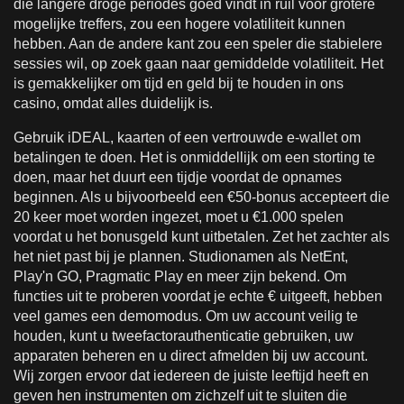
die langere droge periodes goed vindt in ruil voor grotere
mogelijke treffers, zou een hogere volatiliteit kunnen
hebben. Aan de andere kant zou een speler die stabielere
sessies wil, op zoek gaan naar gemiddelde volatiliteit. Het
is gemakkelijker om tijd en geld bij te houden in ons
casino, omdat alles duidelijk is.
Gebruik iDEAL, kaarten of een vertrouwde e-wallet om
betalingen te doen. Het is onmiddellijk om een storting te
doen, maar het duurt een tijdje voordat de opnames
beginnen. Als u bijvoorbeeld een €50-bonus accepteert die
20 keer moet worden ingezet, moet u €1.000 spelen
voordat u het bonusgeld kunt uitbetalen. Zet het zachter als
het niet past bij je plannen. Studionamen als NetEnt,
Play'n GO, Pragmatic Play en meer zijn bekend. Om
functies uit te proberen voordat je echte € uitgeeft, hebben
veel games een demomodus. Om uw account veilig te
houden, kunt u tweefactorauthenticatie gebruiken, uw
apparaten beheren en u direct afmelden bij uw account.
Wij zorgen ervoor dat iedereen de juiste leeftijd heeft en
geven hen instrumenten om zichzelf uit te sluiten die