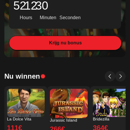
52
12
29
Hours
Minuten
Seconden
Krijg nu bonus
Nu winnen
La Dolce Vita
Bridezilla
Jurassic Island
111€
364€
266€