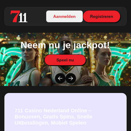
Aanmelden
Registreren
Neem nu je jackpot!
Speel nu
711 Casino Nederland Online –
Bonussen, Gratis Spins, Snelle
Uitbetalingen, Mobiel Spelen