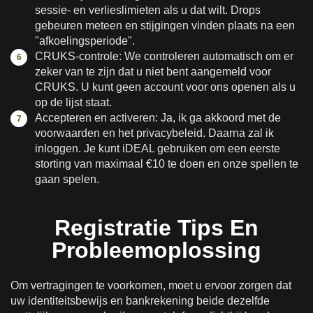
sessie- en verlieslimieten als u dat wilt. Drops
gebeuren meteen en stijgingen vinden plaats na een
"afkoelingsperiode".
CRUKS-controle: We controleren automatisch om er
zeker van te zijn dat u niet bent aangemeld voor
CRUKS. U kunt geen account voor ons openen als u
op de lijst staat.
Accepteren en activeren: Ja, ik ga akkoord met de
voorwaarden en het privacybeleid. Daarna zal ik
inloggen. Je kunt iDEAL gebruiken om een eerste
storting van maximaal €10 te doen en onze spellen te
gaan spelen.
Registratie Tips En
Probleemoplossing
Om vertragingen te voorkomen, moet u ervoor zorgen dat
uw identiteitsbewijs en bankrekening beide dezelfde